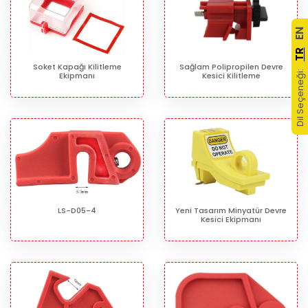
EN
TR
Soket Kapağı Kilitleme
Sağlam Polipropilen Devre
Dil Seçeneği:
Ekipmanı
Kesici Kilitleme
LS-D05-4
Yeni Tasarım Minyatür Devre
Kesici Ekipmanı