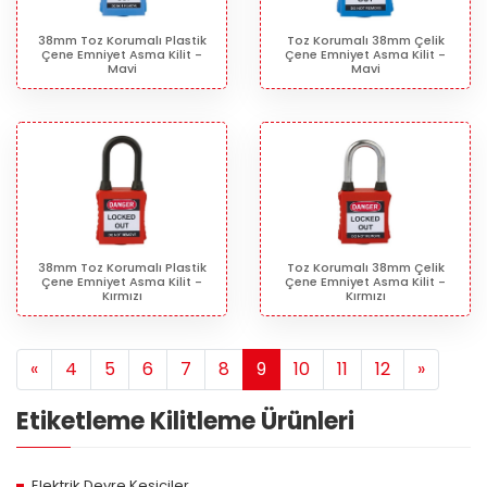
38mm Toz Korumalı Plastik
Toz Korumalı 38mm Çelik
Çene Emniyet Asma Kilit -
Çene Emniyet Asma Kilit -
Mavi
Mavi
38mm Toz Korumalı Plastik
Toz Korumalı 38mm Çelik
Çene Emniyet Asma Kilit -
Çene Emniyet Asma Kilit -
Kırmızı
Kırmızı
Next
Next
«
4
5
6
7
8
9
10
11
12
»
Etiketleme Kilitleme Ürünleri
Elektrik Devre Kesiciler