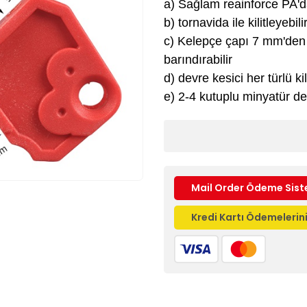
a) Sağlam reainforce PA'd
b) tornavida ile kilitleyebili
c) Kelepçe çapı 7 mm'den 
barındırabilir
d) devre kesici her türlü kil
e) 2-4 kutuplu minyatür de
Mail Order Ödeme Sist
Kredi Kartı Ödemeleri