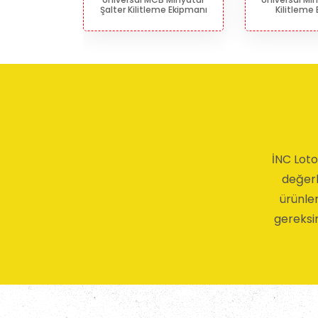
ipmanı
Şalter Kilitleme Ekipmanı
Kilitleme
İNC Loto
değerle
ürünler
gereksin