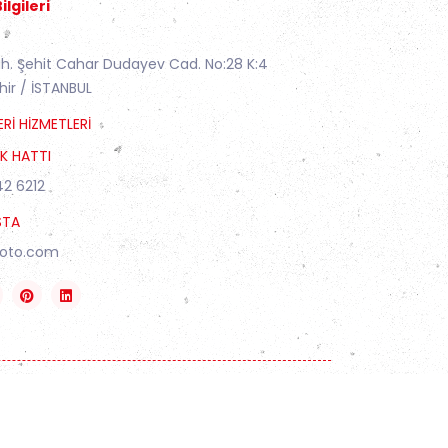
ilgileri
S
h. Şehit Cahar Dudayev Cad. No:28 K:4
hir / İSTANBUL
RI HIZMETLERI
K HATTI
42 6212
STA
loto.com