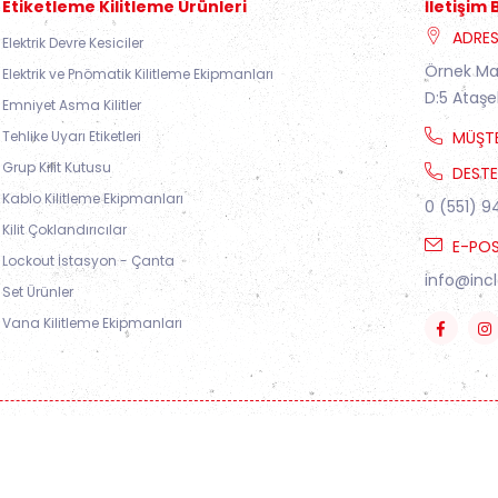
Etiketleme Kilitleme Ürünleri
İletişim B
ADRE
Elektrik Devre Kesiciler
Örnek Ma
Elektrik ve Pnömatik Kilitleme Ekipmanları
D:5 Ataşe
Emniyet Asma Kilitler
Tehlike Uyarı Etiketleri
MÜŞTE
Grup Kilit Kutusu
DESTE
Kablo Kilitleme Ekipmanları
0 (551) 9
Kilit Çoklandırıcılar
E-PO
Lockout İstasyon - Çanta
info@inc
Set Ürünler
Vana Kilitleme Ekipmanları
2020 INC Loto. Tüm Hakları Saklıdır