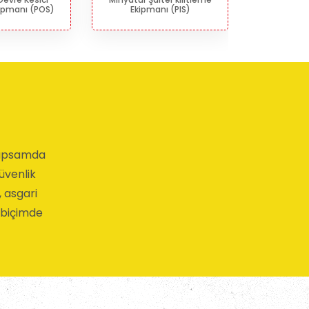
kipmanı (POS)
Ekipmanı (PIS)
Kilitle
 kapsamda
güvenlik
, asgari
i biçimde