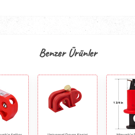
Benzer Ürünler
yatür Şalter
Universal Devre Kesici
Minyatür 