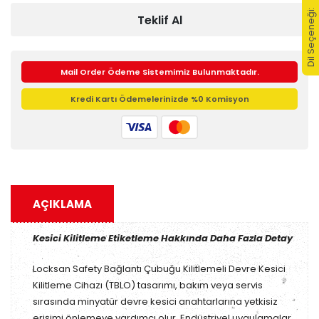
Dil Seçeneği:
Teklif Al
Mail Order Ödeme Sistemimiz Bulunmaktadır.
Kredi Kartı Ödemelerinizde %0 Komisyon
AÇIKLAMA
Kesici Kilitleme Etiketleme Hakkında Daha Fazla Detay
Locksan Safety Bağlantı Çubuğu Kilitlemeli Devre Kesici
Kilitleme Cihazı (TBLO) tasarımı, bakım veya servis
sırasında minyatür devre kesici anahtarlarına yetkisiz
erişimi önlemeye yardımcı olur. Endüstriyel uygulamalar