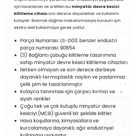
için tasarlanan ve üretilen bu
minyatür devre kesici
kilitleme cihazı
son derece dayanıklıdır ve kullanımı
kolaydır. Basmalı düğme mekanizmasıyla kurulum için
ekstra alet kullanmaya gerek yoktur.
Parça Numarası: LS-D03; benzer endüstri
parça numarası: 90854
(3) Bağlantı çubuğu kilitleme tasarımına
sahip minyatür devre kesici kilitleme cihazları
İletken olmayan ve son derece darbeye
dayanıklı termoplastik naylon ve paslanmaz
çelik pim ile tasarlanmıştır
Kolayca tanınması için çarpıcı kırmızı ve
siyah renkler
Çoğu tek ve çok kutuplu minyatür devre
kesiciyi (MCB) güvenli bir şekilde kilitler
Hava koşullarına, kimyasallara ve
kurcalamaya dayanıklı; ağır endüstriyel
kullanıma uygundur