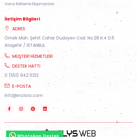
Vana Kilitleme Ekipmanları
İletişim Bilgileri
ADRES
Örnek Mah. Şehit Cahar Dudayev Cad. No:28 K:4 D:5
Ataşehir / İSTANBUL
MÜŞTERI HIZMETLERI
DESTEK HATTI
0 (551) 942 6212
E-POSTA
info@incloto.com
WhatsApp Destek