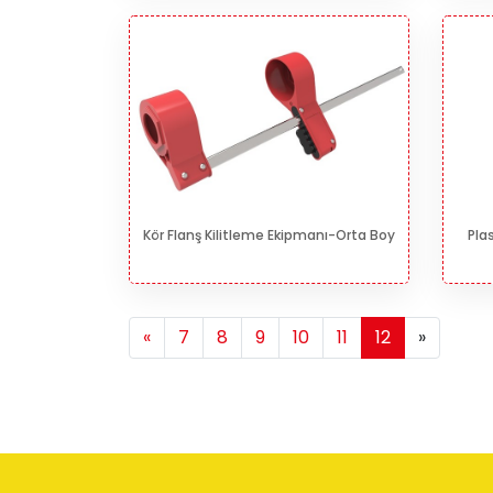
Kör Flanş Kilitleme Ekipmanı-Orta Boy
Pla
Next
Next
«
7
8
9
10
11
12
»