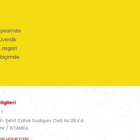
 kapsamda
güvenlik
, asgari
i biçimde
ilgileri
S
h. Şehit Cahar Dudayev Cad. No:28 K:4
hir / İSTANBUL
RI HIZMETLERI