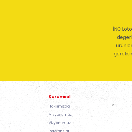
İNC Loto
değerle
ürünler
gereksin
Kurumsal
Hakkımızda
Misyonumuz
Vizyonumuz
Referanslar