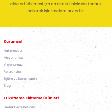
elde edilebilmesi için en nitelikli biçimde tedarik
edilerek işletmelere arz edilir.
Kurumsal
Hakkımızda
Misyonumuz
Vizyonumuz
Referanslar
Eğitim ve Danışmanlık
Blog
Etiketleme Kilitleme Ürünleri
Elektrik Devre Kesiciler