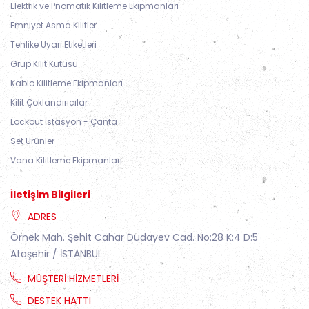
Elektrik ve Pnömatik Kilitleme Ekipmanları
Emniyet Asma Kilitler
Tehlike Uyarı Etiketleri
Grup Kilit Kutusu
Kablo Kilitleme Ekipmanları
Kilit Çoklandırıcılar
Lockout İstasyon - Çanta
Set Ürünler
Vana Kilitleme Ekipmanları
İletişim Bilgileri
ADRES
Örnek Mah. Şehit Cahar Dudayev Cad. No:28 K:4 D:5
Ataşehir / İSTANBUL
MÜŞTERI HIZMETLERI
DESTEK HATTI