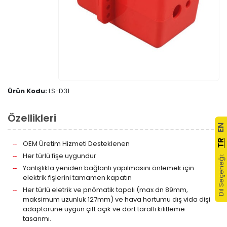
Ürün Kodu:
LS-D31
Özellikleri
EN
TR
OEM Üretim Hizmeti Desteklenen
Her türlü fişe uygundur
Dil Seçeneği:
Yanlışlıkla yeniden bağlantı yapılmasını önlemek için
elektrik fişlerini tamamen kapatın
Her türlü eletrik ve pnömatik tapalı (max dn 89mm,
maksimum uzunluk 127mm) ve hava hortumu dış vida dişi
adaptörüne uygun çift açık ve dört taraflı kilitleme
tasarımı.