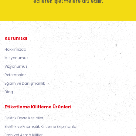
edilerek işletmelere arz edilir.
Kurumsal
Hakkımızda
Misyonumuz
Vizyonumuz
Referanslar
Eğitim ve Danışmanlık
Blog
Etiketleme Kilitleme Ürünleri
Elektrik Devre Kesiciler
Elektrik ve Pnömatik Kilitleme Ekipmanları
Emniyet Asma Kilitler