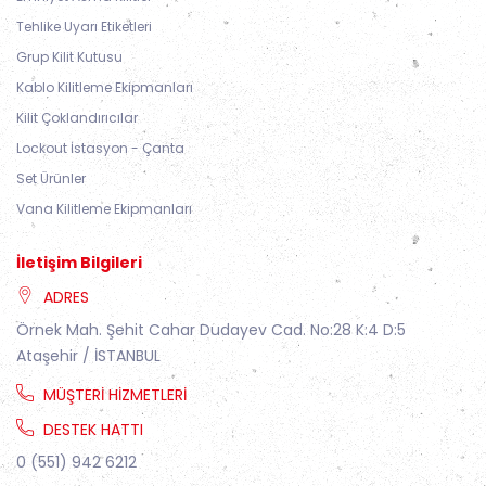
Tehlike Uyarı Etiketleri
Grup Kilit Kutusu
Kablo Kilitleme Ekipmanları
Kilit Çoklandırıcılar
Lockout İstasyon - Çanta
Set Ürünler
Vana Kilitleme Ekipmanları
İletişim Bilgileri
ADRES
Örnek Mah. Şehit Cahar Dudayev Cad. No:28 K:4 D:5
Ataşehir / İSTANBUL
MÜŞTERI HIZMETLERI
DESTEK HATTI
0 (551) 942 6212