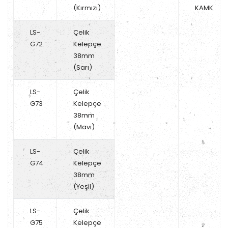
(Kırmızı)
KAMK
LS-
Çelik
G72
Kelepçe
38mm
(Sarı)
LS-
Çelik
G73
Kelepçe
38mm
(Mavi)
LS-
Çelik
G74
Kelepçe
38mm
(Yeşil)
LS-
Çelik
G75
Kelepçe