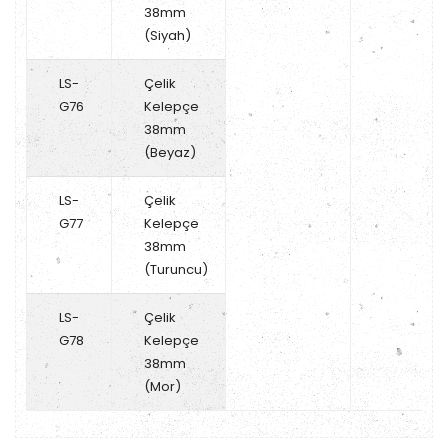
38mm
(Siyah)
LS-
Çelik
G76
Kelepçe
38mm
(Beyaz)
LS-
Çelik
G77
Kelepçe
38mm
(Turuncu)
LS-
Çelik
G78
Kelepçe
38mm
(Mor)