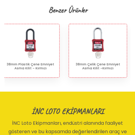
Benzer Ürünler
yet
38mm Çelik Çene Emniyet
38mm Plastik Çene Emni
Asma Kilit -Kırmızı
Asma Kilit-Sarı
İNC LOTO EKİPMANLARI
İNC Loto Ekipmanları, endüstri alanında faaliyet
gösteren ve bu kapsamda değerlendirilen araç ve