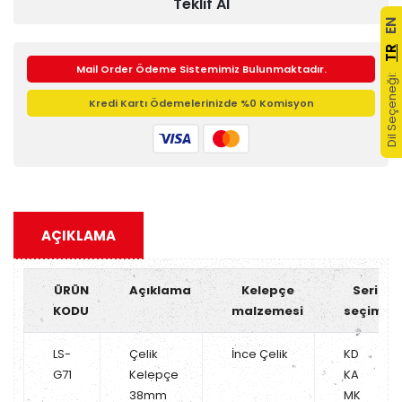
Teklif Al
EN
TR
Mail Order Ödeme Sistemimiz Bulunmaktadır.
Dil Seçeneği:
Kredi Kartı Ödemelerinizde %0 Komisyon
AÇIKLAMA
ÜRÜN
Açıklama
Kelepçe
Seri
KODU
malzemesi
seçimi
LS-
Çelik
İnce Çelik
KD
G71
Kelepçe
KA
38mm
MK